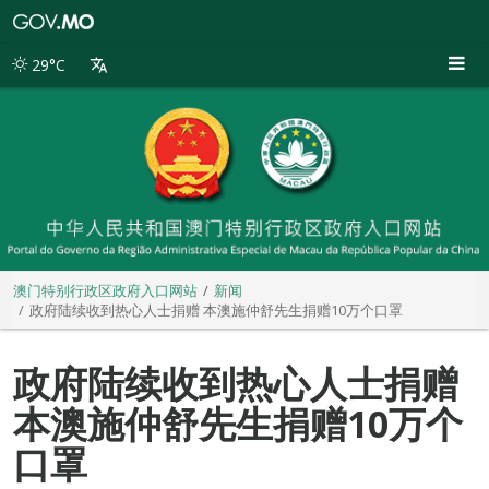
澳
门
特
29°C
别
行
政
区
政
府
入
口
网
站
澳门特别行政区政府入口网站
新闻
政府陆续收到热心人士捐赠 本澳施仲舒先生捐赠10万个口罩
政府陆续收到热心人士捐赠
本澳施仲舒先生捐赠10万个
口罩