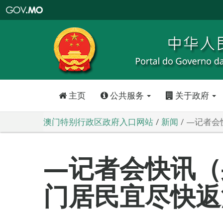
澳
门
特
别
行
政
区
政
府
入
口
网
站
主页
公共服务
关于政府
澳门特别行政区政府入口网站
新闻
—记者会
—记者会快讯（
门居民宜尽快返