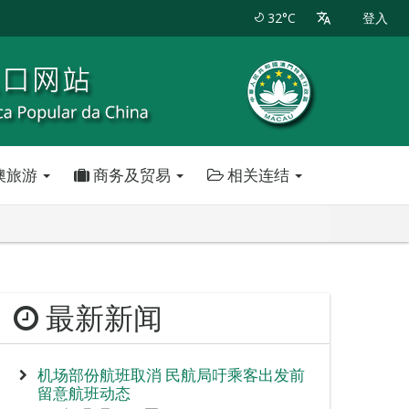
32°C
登入
澳旅游
商务及贸易
相关连结
最新新闻
机场部份航班取消 民航局吁乘客出发前
留意航班动态