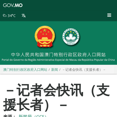
澳
门
特
34°C
别
行
政
区
政
府
入
口
网
站
澳门特别行政区政府入口网站
新闻
－记者会快讯（支援长者）－
－记者会快讯（支
援长者）－
来源：
新闻局（GCS）