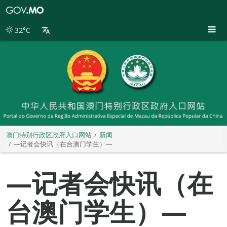
澳
门
特
32°C
别
行
政
区
政
府
入
口
网
站
澳门特别行政区政府入口网站
新闻
—记者会快讯（在台澳门学生）—
—记者会快讯（在
台澳门学生）—