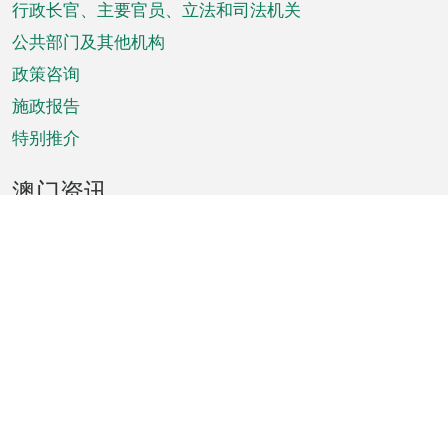
菜
行政长官、主要官员、立法和司法机关
单
公共部门及其他机构
政策咨询
施政报告
特别推介
澳门资讯
天气
交通
公众假期
文娱康体
城市资讯
澳门便览
统计数字