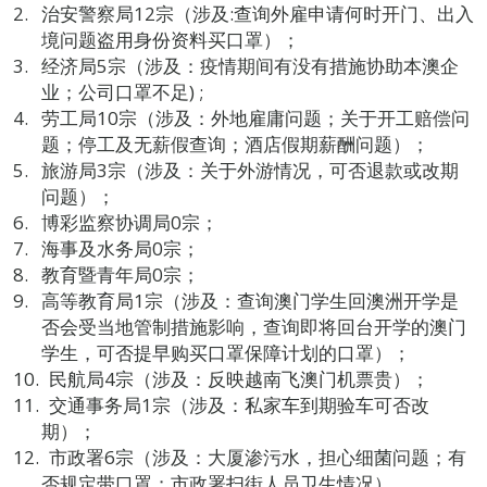
治安警察局12宗（涉及:查询外雇申请何时开门、出入
境问题盗用身份资料买口罩）；
经济局5宗（涉及：疫情期间有没有措施协助本澳企
业；公司口罩不足) ;
劳工局10宗（涉及：外地雇庸问题；关于开工赔偿问
题；停工及无薪假查询；酒店假期薪酬问题）；
旅游局3宗（涉及：关于外游情况，可否退款或改期
问题）；
博彩监察协调局0宗；
海事及水务局0宗；
教育暨青年局0宗；
高等教育局1宗（涉及：查询澳门学生回澳洲开学是
否会受当地管制措施影响，查询即将回台开学的澳门
学生，可否提早购买口罩保障计划的口罩）；
民航局4宗（涉及：反映越南飞澳门机票贵）；
交通事务局1宗（涉及：私家车到期验车可否改
期）；
市政署6宗（涉及：大厦渗污水，担心细菌问题；有
否规定带口罩；市政署扫街人员卫生情况）。