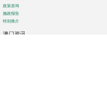
单
政策咨询
施政报告
特别推介
澳门资讯
天气
交通
公众假期
文娱康体
城市资讯
澳门便览
统计数字
公布告示