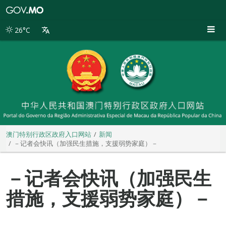
澳
门
特
26°C
别
行
政
区
政
府
入
口
网
站
澳门特别行政区政府入口网站
新闻
－记者会快讯（加强民生措施，支援弱势家庭）－
－记者会快讯（加强民生
措施，支援弱势家庭）－