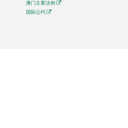
澳门主要法例
国际公约
繁體中文
簡体中文
Português
English