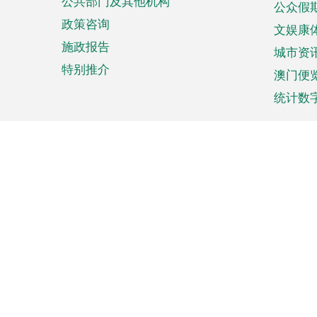
公共部门及其他机构
公众假
政策咨询
文娱康
施政报告
城市资
特别推介
澳门便
统计数
来澳旅游
商务
计划行程
贸易投
观光
澳门经
娱乐休闲
中小企
购物
市场资
节日盛事
知识产
网
网
页
使用条款
私隐声明
协调机构：澳门特别行政区行