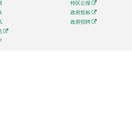
期
特区公报
体
政府投标
讯
政府招聘
览
字
及贸易
相关连结
资
手机应用程序目录
贸会展
社交媒体目录
商机和服务
专题网站目录
讯
RSS订阅目录
权
表格下载
政公职局