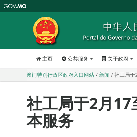
澳
门
特
别
行
政
区
政
府
入
口
网
站
主页
公共服务
关于政府
澳门特别行政区政府入口网站
新闻
社工局于
社工局于2月17
本服务