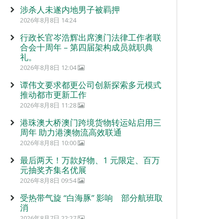
涉杀人未遂内地男子被羁押
2026年8月8日 14:24
行政长官岑浩辉出席澳门法律工作者联
合会十周年 – 第四届架构成员就职典
礼。
2026年8月8日 12:04
谭伟文要求都更公司创新探索多元模式
推动都市更新工作
2026年8月8日 11:28
港珠澳大桥澳门跨境货物转运站启用三
周年 助力港澳物流高效联通
2026年8月8日 10:00
最后两天！万款好物、1 元限定、百万
元抽奖齐集名优展
2026年8月8日 09:54
受热带气旋 “白海豚” 影响 部分航班取
消
2026年8月7日 22:27