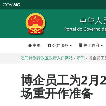
澳
门
特
别
行
政
区
政
府
入
口
网
站
主页
公共服务
关于政府
澳门特别行政区政府入口网站
新闻
博企员工
博企员工为2月
场重开作准备