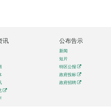
资讯
公布告示
新闻
短片
期
特区公报
体
政府投标
讯
政府招聘
览
字