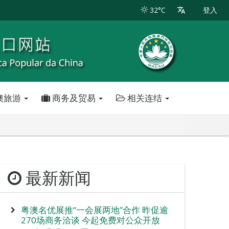
32°C
登入
澳旅游
商务及贸易
相关连结
最新新闻
粤澳名优展推“一会展两地”合作 昨促逾
270场商务洽谈 今起免费对公众开放