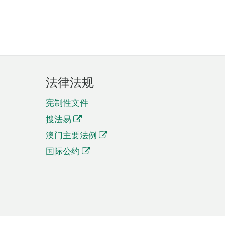
法律法规
宪制性文件
搜法易
澳门主要法例
国际公约