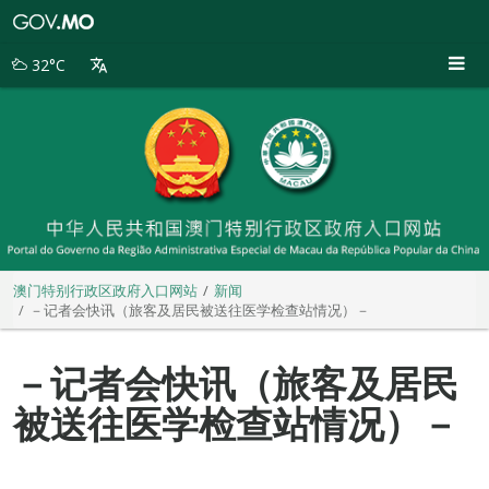
澳
门
特
32°C
别
行
政
区
政
府
入
口
网
站
澳门特别行政区政府入口网站
新闻
－记者会快讯（旅客及居民被送往医学检查站情况）－
－记者会快讯（旅客及居民
被送往医学检查站情况）－