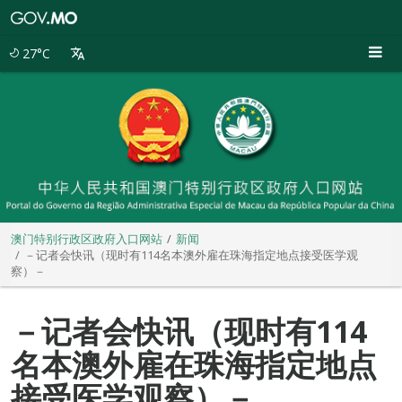
澳
门
特
27°C
别
行
政
区
政
府
入
口
网
站
澳门特别行政区政府入口网站
新闻
－记者会快讯（现时有114名本澳外雇在珠海指定地点接受医学观
察）－
－记者会快讯（现时有114
名本澳外雇在珠海指定地点
接受医学观察）－