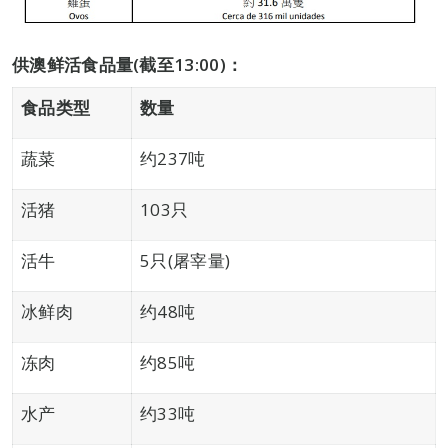
供澳鲜活食品量
(
截至
13:00)
：
食品类型
数量
蔬菜
约237吨
活猪
103只
活牛
5只(屠宰量)
冰鲜肉
约48吨
冻肉
约85吨
水产
约33吨