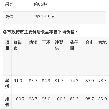
果类
约85吨
鸡蛋
约31.6万只
各市政街市主要鲜活食品零售平均价格：
项
红街
佑汉
下环
沙梨
雀仔
台山
营地
目
市
头
园
猪
91.0
85.7
84.3
81.7
74.3
87.0
78.3
扒
排
100.7
98.7
96.0
100.3
85.3
98.7
85.0
骨