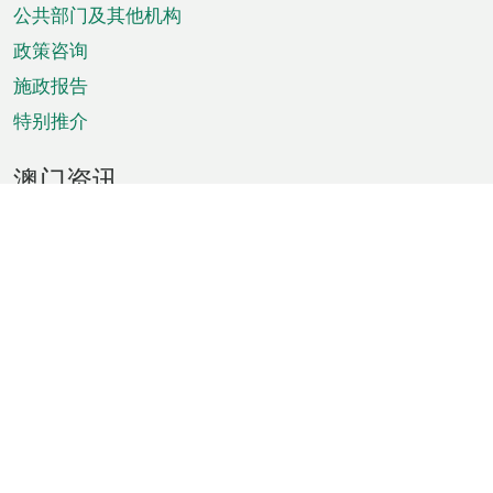
单
公共部门及其他机构
政策咨询
施政报告
特别推介
澳门资讯
天气
交通
公众假期
文娱康体
城市资讯
澳门便览
统计数字