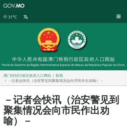
澳
门
特
31°C
别
行
政
区
政
府
入
口
网
站
澳门特别行政区政府入口网站
新闻
－记者会快讯（治安警见到聚集情况会向市民作出劝喻）－
－记者会快讯（治安警见到
聚集情况会向市民作出劝
喻）－