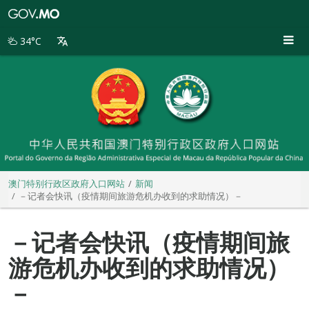
澳
门
特
34°C
别
行
政
区
政
府
入
口
网
站
澳门特别行政区政府入口网站
新闻
－记者会快讯（疫情期间旅游危机办收到的求助情况）－
－记者会快讯（疫情期间旅
游危机办收到的求助情况）
－