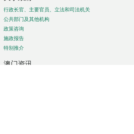
脚
菜
行政长官、主要官员、立法和司法机关
单
公共部门及其他机构
政策咨询
施政报告
特别推介
澳门资讯
天气
交通
公众假期
文娱康体
城市资讯
澳门便览
统计数字