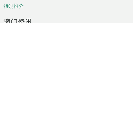
特别推介
澳门资讯
天气
交通
公众假期
文娱康体
城市资讯
澳门便览
统计数字
公布告示
新闻
短片