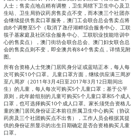
人士；售卖点地点稍有调整，卫生局辖下卫生中心及卫
生站、卫生局协议药房售卖点不变，而本澳三个社团亦
会继续提供售卖口罩服务，澳门工会联合总会售卖点将
由8个调整至5个（取消了氹仔湖畔综合服务中心、工联
筷子基家庭及社区综合服务中心、工联职业技能培训中
心的售卖点），澳门街坊会联合总会、澳门妇女联合总
会的售卖点则不变，即全澳共有84个售卖点，详情见附
图。
所有合资格人士凭澳门居民身分证或蓝咭正本，每人每
次可购买10个口罩。儿童口罩方面，继续供应满三周岁
至八周岁（2011年3月4日至2017年3月12日期间出
生）的儿童，每人每次可购买5个儿童口罩；基于公平
原则，此年龄组别的儿童可购买5个儿童口罩和5个成人
口罩，也可选择购买10个成人口罩。家长须凭合资格儿
童的澳门居民身份证正本前往所属卫生中心购买（协议
药房及三个社团购买点不出售），工作人员会根据其提
供的身份证所显示的出生日期确定是否合资格购买儿童
口罩。