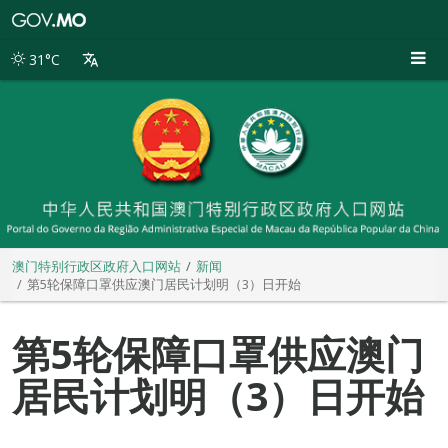
澳
门
特
31°C
别
行
政
区
政
府
入
口
网
站
澳门特别行政区政府入口网站
新闻
第5轮保障口罩供应澳门居民计划明（3）日开始
第5轮保障口罩供应澳门
居民计划明（3）日开始