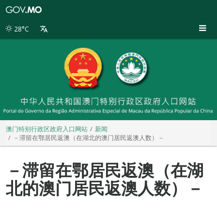
澳
门
特
28°C
别
行
政
区
政
府
入
口
网
站
澳门特别行政区政府入口网站
新闻
－滞留在鄂居民返澳（在湖北的澳门居民返澳人数）－
－滞留在鄂居民返澳（在湖
北的澳门居民返澳人数）－