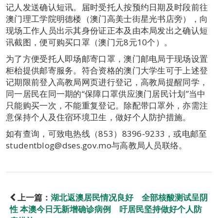
记人发送确认短讯。届时受托人按预约日期及时段前往
澳门理工学院明德楼（澳门高美士街星光书店旁），向
现场工作人员出示其身份证正本及由本局发出之确认短
讯截图，便可购买口罩（澳门元8元10个）。
为了方便受托人即场邮寄口罩，澳门邮电局于现场设置
柜枱提供邮寄服务。符合资格的澳门大学生可于上述登
记期限前登入高教局网页进行登记，高教局提醒同学，
同一居民在同一期的“保障口罩供应澳门居民计划”当中
只能购买一次，不能重复登记。除配带口罩外，亦需注
意保持个人及住宿环境卫生，做好个人防护措施。
如有查询，可致电热线（853）8396-9233，或电邮至
studentblog@dses.gov.mo与高教局人员联络。
上一篇：
湖北返澳居民情况良好 全部核酸测试呈阴
性 本澳今日无新增确诊病例 吁居民坚持做好个人防