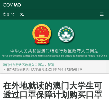
澳
门
特
31°C
别
行
政
区
政
府
入
口
网
站
澳门特别行政区政府入口网站
新闻
在外地就读的澳门大学生可透过口罩保障计划购买口罩
在外地就读的澳门大学生可
透过口罩保障计划购买口罩