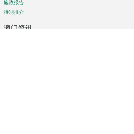
施政报告
特别推介
澳门资讯
天气
交通
公众假期
文娱康体
城市资讯
澳门便览
统计数字
公布告示
新闻