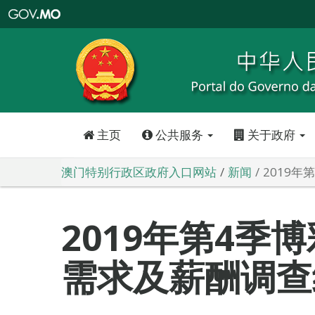
澳
门
特
别
行
政
区
政
府
入
口
网
站
主页
公共服务
关于政府
澳门特别行政区政府入口网站
新闻
2019
2019年第4季
需求及薪酬调查