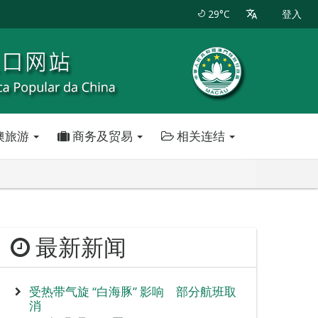
29°C
登入
澳旅游
商务及贸易
相关连结
最新新闻
受热带气旋 “白海豚” 影响 部分航班取
消