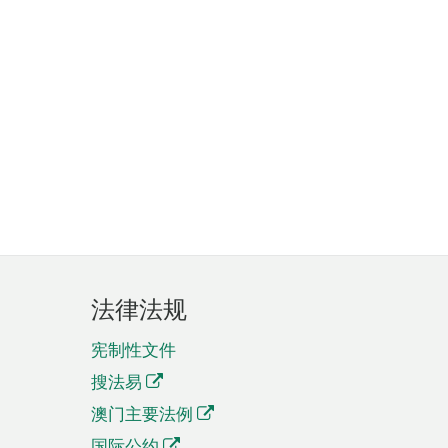
法律法规
宪制性文件
搜法易
澳门主要法例
国际公约