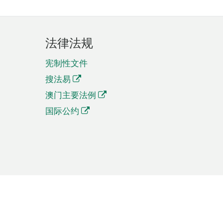
法律法规
宪制性文件
搜法易
澳门主要法例
国际公约