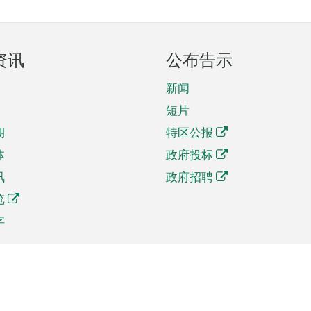
资讯
公布告示
新闻
短片
期
特区公报
体
政府投标
讯
政府招聘
览
字
及贸易
相关连结
资
手机应用程序目录
贸会展
社交媒体目录