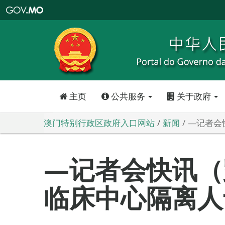
澳
门
特
别
行
政
区
政
府
入
口
网
站
主页
公共服务
关于政府
澳门特别行政区政府入口网站
新闻
—记者会
—记者会快讯（
临床中心隔离人