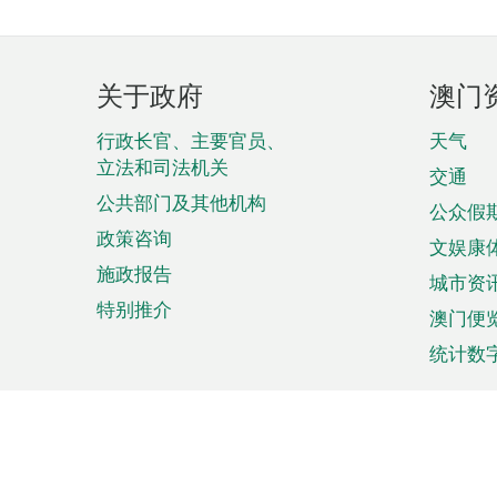
页
关于政府
澳门
脚
菜
行政长官、主要官员、
天气
立法和司法机关
单
交通
公共部门及其他机构
公众假
政策咨询
文娱康
施政报告
城市资
特别推介
澳门便
统计数
来澳旅游
商务
计划行程
贸易投
观光
澳门经