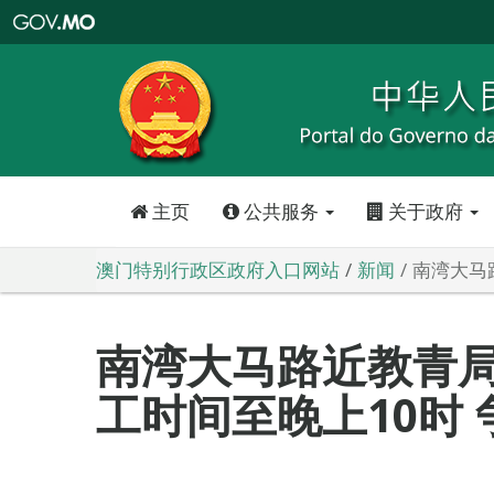
澳
门
特
别
行
政
区
政
府
入
口
网
站
主页
公共服务
关于政府
澳门特别行政区政府入口网站
新闻
南湾大马
南湾大马路近教青
工时间至晚上10时 