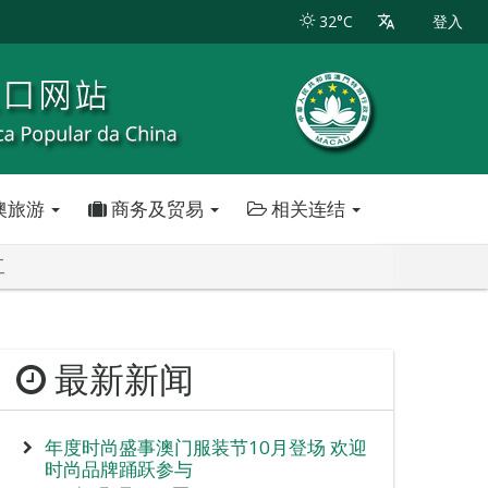
32°C
登入
澳旅游
商务及贸易
相关连结
工
最新新闻
年度时尚盛事澳门服装节10月登场 欢迎
时尚品牌踊跃参与