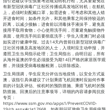
指引还建议学生慎重考虑规划转机行程，尤其要避免在
有新型冠状病毒广泛社区传播或高发地区转机；在航机
上，必须时刻配戴口罩，如需进食，可考虑和其他人错
开进食时间；如条件允许，和其他乘客之间保持较远的
距离，以减少接触；进食前以消毒抹手液抺手，避免直
接用手取用食物；小心使用洗手间，尽量避免触摸物件
表面，使用洗手间后要彻底洗手；学生入境澳门时必须
如实进行健康申报。过去14天内曾前往新型冠状病毒广
泛社区传播及高发地区的人士，入境时应主动申报，并
遵照卫生当局指示处理；卫生局指出，由明日起，所有
从海外返澳的学生必须接受为期14日严格的家居医学观
察，并须接受病毒核酸检测，以排除感染。
卫生局强调，学生应充分评估当地疫情，以安全方式返
澳，该指引具体建议了计划乘搭飞机回澳时应如何作事
前的计划及评估、候机时的预防措施、乘搭飞机时的预
防措施、回澳后的注意事项等，详细的内容请参阅抗疫
专页：
https://www.ssm.gov.mo/apps1/PreventCOVID-
19/ch.aspx#clg17668，如有疑问可致电卫生局疾病预