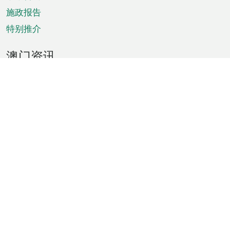
施政报告
特别推介
澳门资讯
天气
交通
公众假期
文娱康体
城市资讯
澳门便览
统计数字
公布告示
新闻