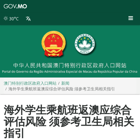
澳
门
特
30°C
别
行
政
区
政
府
入
口
网
站
澳门特别行政区政府入口网站
新闻
海外学生乘航班返澳应综合评估风险 须参考卫生局相关指引
海外学生乘航班返澳应综合
评估风险 须参考卫生局相关
指引