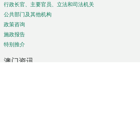
菜
行政长官、主要官员、立法和司法机关
单
公共部门及其他机构
政策咨询
施政报告
特别推介
澳门资讯
天气
交通
公众假期
文娱康体
城市资讯
澳门便览
统计数字