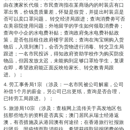
由在澳家长代领；市民查询指在某商场内的时装店有口
罩出售，价钱贵质量差，怀疑是假货，并提出时装店是
否可以卖口罩问题， 转交经济局跟进；查询消费劵可否
在美容院使用问题；外地留学的学生如何领取消费劵；
查询中小企的水电费补贴；查询政府免水电费补贴政
策，是否包括租住政府楼宇居民；查询在淘宝纲购入货
物后，入境到澳门，会否为货物进行消毒、转交卫生局
跟进；一名市民投诉，得知政府资助学校作为购买防疫
物品，但因发放太迟，未能购到足够口罩给学生，复课
在即，希望政府能正面反映给家长、转交教青局跟
进。）；
4. 劳工事务局1宗 （涉及：一名市民被公司解雇，公司
补偿1个月的薪金，另公司已出更纸，查询是否合理，
已转劳工局跟进。）；
5. 旅游局10宗 （涉及：查核网上流传关于高发地区包
括那些地方的资料是否真实；澳门居民从瑞士经港返
澳，有否措施及从港回澳有何途径；在香港旅行社报旅
行团后，因疫情而取消前往，希望获得取回报团费的协