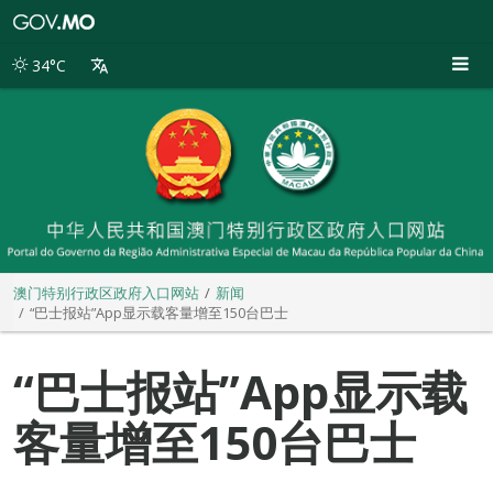
澳
门
特
34°C
别
行
政
区
政
府
入
口
网
站
澳门特别行政区政府入口网站
新闻
“巴士报站”App显示载客量增至150台巴士
“巴士报站”App显示载
客量增至150台巴士