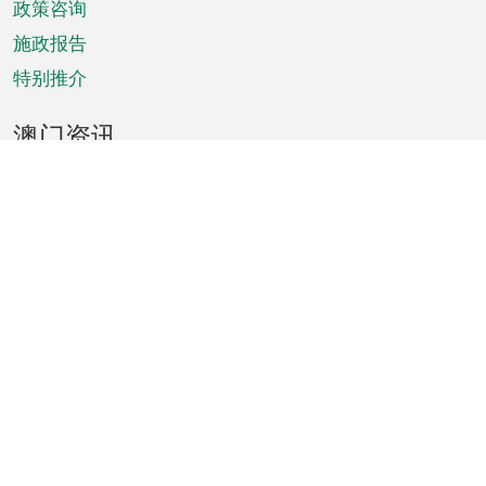
政策咨询
施政报告
特别推介
澳门资讯
天气
交通
公众假期
文娱康体
城市资讯
澳门便览
统计数字
公布告示