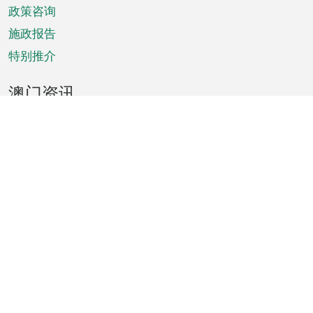
政策咨询
施政报告
特别推介
澳门资讯
天气
交通
公众假期
文娱康体
城市资讯
澳门便览
统计数字
公布告示