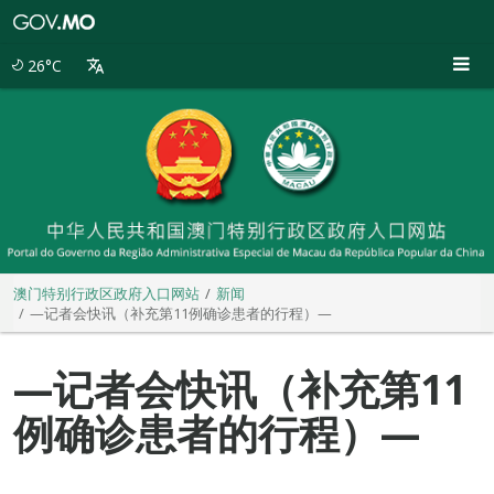
澳
门
特
26°C
别
行
政
区
政
府
入
口
网
站
澳门特别行政区政府入口网站
新闻
—记者会快讯（补充第11例确诊患者的行程）—
—记者会快讯（补充第11
例确诊患者的行程）—