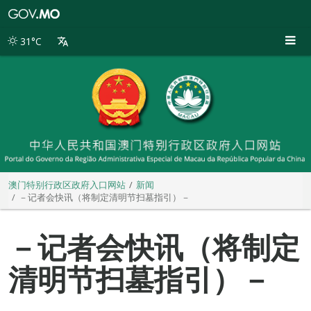
澳
门
特
31°C
别
行
政
区
政
府
入
口
网
站
澳门特别行政区政府入口网站
新闻
－记者会快讯（将制定清明节扫墓指引）－
－记者会快讯（将制定
清明节扫墓指引）－