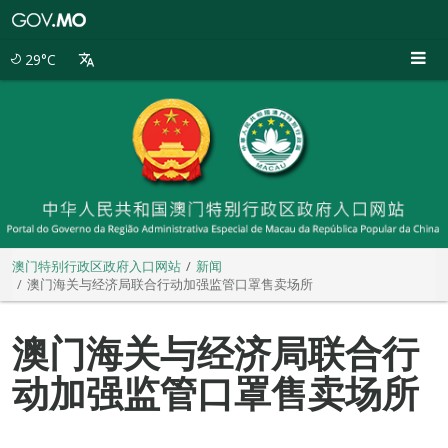
澳
门
特
29°C
别
行
政
区
政
府
入
口
网
站
澳门特别行政区政府入口网站
新闻
澳门海关与经济局联合行动加强监管口罩售卖场所
澳门海关与经济局联合行
动加强监管口罩售卖场所