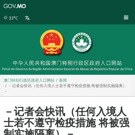
澳
门
特
33°C
别
行
政
区
政
府
入
口
网
站
澳门特别行政区政府入口网站
新闻
－记者会快讯（任何入境人士若不遵守检疫措施 将被强制实施隔离）
－
－记者会快讯（任何入境人
士若不遵守检疫措施 将被强
制实施隔离）－