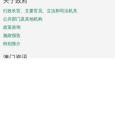
关于政府
脚
菜
行政长官、主要官员、立法和司法机关
单
公共部门及其他机构
政策咨询
施政报告
特别推介
澳门资讯
天气
交通
公众假期
文娱康体
城市资讯
澳门便览