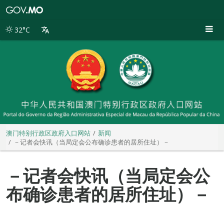
澳
门
特
32°C
别
行
政
区
政
府
入
口
网
站
澳门特别行政区政府入口网站
新闻
－记者会快讯（当局定会公布确诊患者的居所住址）－
－记者会快讯（当局定会公
布确诊患者的居所住址）－