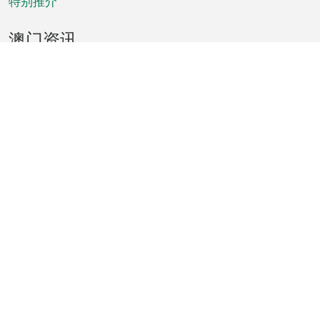
特别推介
澳门资讯
天气
交通
公众假期
文娱康体
城市资讯
澳门便览
统计数字
公布告示
新闻
短片
特区公报