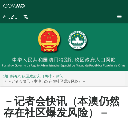
澳
门
特
32°C
别
行
政
区
政
府
入
口
网
站
澳门特别行政区政府入口网站
新闻
－记者会快讯（本澳仍然存在社区爆发风险）－
－记者会快讯（本澳仍然
存在社区爆发风险）－