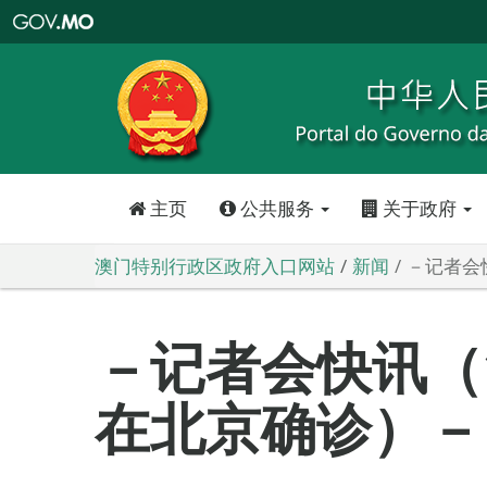
澳
门
特
别
行
政
区
政
府
入
口
网
站
主页
公共服务
关于政府
澳门特别行政区政府入口网站
新闻
－记者会
－记者会快讯（
在北京确诊）－