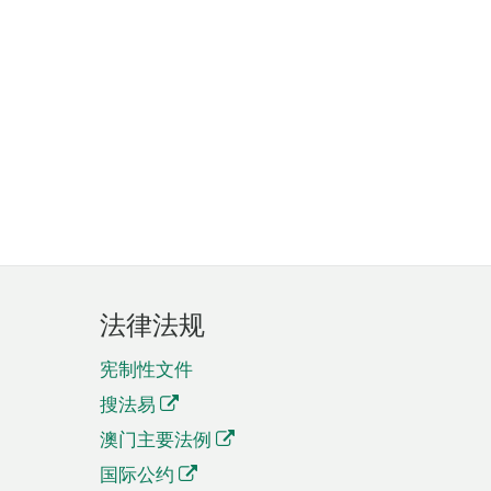
法律法规
宪制性文件
搜法易
澳门主要法例
国际公约