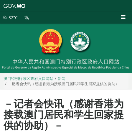
澳
门
特
32°C
别
行
政
区
政
府
入
口
网
站
澳门特别行政区政府入口网站
新闻
－记者会快讯（感谢香港为接载澳门居民和学生回家提供的协助）－
－记者会快讯（感谢香港为
接载澳门居民和学生回家提
供的协助）－