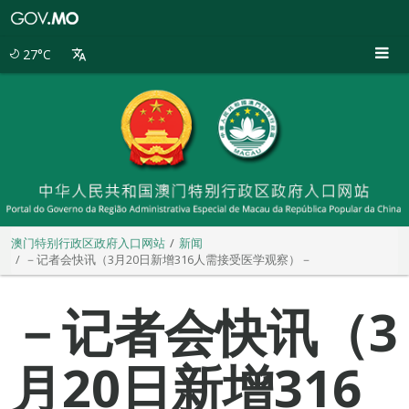
澳
门
特
27°C
别
行
政
区
政
府
入
口
网
站
澳门特别行政区政府入口网站
新闻
－记者会快讯（3月20日新增316人需接受医学观察）－
－记者会快讯（3
月20日新增316