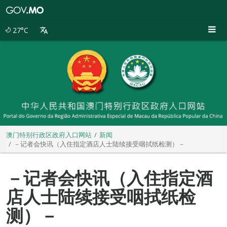
澳
门
特
27°C
别
行
政
区
政
府
入
口
网
站
澳门特别行政区政府入口网站
新闻
－记者会快讯（入住指定酒店人士陆续接受咽拭纸检测）－
－记者会快讯（入住指定酒
店人士陆续接受咽拭纸检
测）－