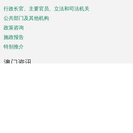
脚
菜
行政长官、主要官员、立法和司法机关
单
公共部门及其他机构
政策咨询
施政报告
特别推介
澳门资讯
天气
交通
公众假期
文娱康体
城市资讯
澳门便览
统计数字