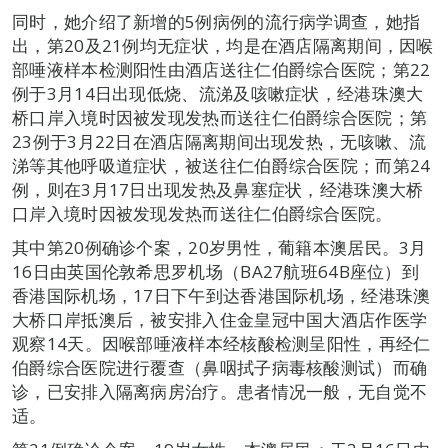
同时，她介绍了新增的5例病例的流行病学调查，她指
出，第20及21例均无症状，均是在酒店隔离期间，因喉
部唾液样本检测阳性由酒店送往仁伯爵综合医院；第22
例于3月14日出现低烧、流涕及咳嗽症状，经港珠澳大
桥口岸入境时因被发现发热而送往仁伯爵综合医院；第
23例于3月22日在酒店隔离期间出现发热，无咳嗽、流
涕等其他呼吸道症状，被送往仁伯爵综合医院；而第24
例，则在3月17日出现发热及鼻塞症状，经港珠澳大桥
口岸入境时因被发现发热而送往仁伯爵综合医院。
其中第20例确诊个案，20岁男性，葡籍本澳居民。3月
16日由英国伦敦希思罗机场（BA27航班64B座位）到
香港国际机场，17日下午到达香港国际机场，经港珠澳
大桥口岸抵澳后，被安排入住金皇冠中国大酒店作医学
观察14天。因喉部唾液样本经核酸检测呈阳性，再经仁
伯爵综合医院进行覆查（鼻咽拭子病毒核酸测试）而确
诊，已安排入隔离病房治疗。患者情况一般，无自觉不
适。