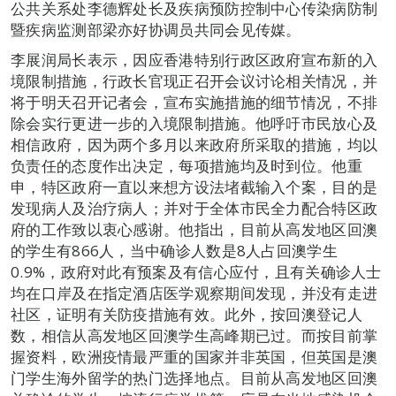
公共关系处李德辉处长及疾病预防控制中心传染病防制
暨疾病监测部梁亦好协调员共同会见传媒。
李展润局长表示，因应香港特别行政区政府宣布新的入
境限制措施，行政长官现正召开会议讨论相关情况，并
将于明天召开记者会，宣布实施措施的细节情况，不排
除会实行更进一步的入境限制措施。他呼吁市民放心及
相信政府，因为两个多月以来政府所采取的措施，均以
负责任的态度作出决定，每项措施均及时到位。他重
申，特区政府一直以来想方设法堵截输入个案，目的是
发现病人及治疗病人；并对于全体市民全力配合特区政
府的工作致以衷心感谢。他指出，目前从高发地区回澳
的学生有866人，当中确诊人数是8人占回澳学生
0.9%，政府对此有预案及有信心应付，且有关确诊人士
均在口岸及在指定酒店医学观察期间发现，并没有走进
社区，证明有关防疫措施有效。此外，按回澳登记人
数，相信从高发地区回澳学生高峰期已过。而按目前掌
握资料，欧洲疫情最严重的国家并非英国，但英国是澳
门学生海外留学的热门选择地点。目前从高发地区回澳