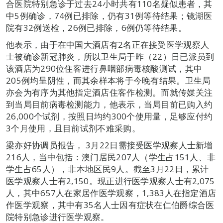
合医院特别急诊于过去24小时共有110名疑似患者，其
中5例确诊，74例已排除，仍有31例等待结果；镜湖医
院有32例送检，26例已排除，6例仍等待结果。
他表示，由于在中国大酒店有2名正在接受医学观察人
士被确诊新冠肺炎，所以卫生局于昨（22）日已派员到
该酒店为290位住客进行鼻咽部病毒核酸测试，其中
205例均呈阴性，而其余样本将于今晚有结果。卫生局
亦会为有序为其他指定酒店住客作检测。而就传媒关注
到当局目前病毒检测能力，他表示，当局目前已购入约
26,000个试剂，按照日均约300个使用量，足够应付约
3个月使用，且目前试剂不难采购。
梁亦好协调员报告， 3月22日需接受医学观察人士新增
216人，当中包括：澳门居民207人（学生占151人、非
学生占65人），非本地区民9人。截至3月22日，累计
医学观察人士有2,150。现正进行医学观察人士有2,075
人，其中657人在家居作医学观察，1,383人在指定酒店
作医学观察，其中有35名人士因有症状在仁伯爵综合医
院特别急诊进行医学观察。