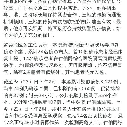
并确诊的学生，按流行病学推算，应是在当地感染机会
较高，而非在交通工具过程中感染。另外，他亦指出
粤、港、澳持续长期保持紧密合作，三地的传染病通报
机制畅顺，三地的传染病联防联控的机制建全有效；最
后，他亦再次强调，特区政府会持续购置防护物资，给
予医护人员充分的保护。
罗奕龙医务主任表示，本澳新增5例新型冠状病毒肺炎
确诊个案，累计24名确诊病人。首10例确诊患者经已康
复出院，14名确诊患者在仁伯爵综合医院隔离病房接受
治疗， 均属轻症及情况良好，无呼吸困难，均不需用氧
气，除有2名患者有低烧外，其他患者均无发热。
截至今（23）日下午2时，本澳累计疑似病例3,121例，
当中24例为确诊个案，已排除的有3,060例，仍待排除
的有37例；过去24小时，公共化验共检测了559个样
本。累计密切接触者107例，当中84例已解除隔离。至
今（23）日下午2时，共41名人士在路环高顶公共卫生
临床中心接受隔离医学观察，包括24名密切接触者， 及
17名正待48小时后再作第二次检测高危人士。仁伯爵综