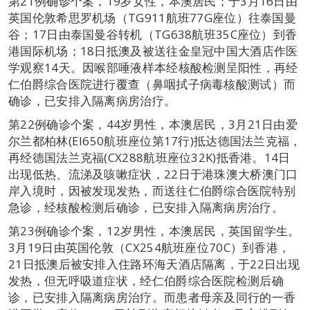
第21例确诊个案，19岁女性，本澳居民；于3月16日由
英国伦敦希思罗机场（TG911航班77G座位）往泰国曼
谷；17日由泰国曼谷转机（TG638航班35C座位）到香
港国际机场；18日抵澳及被送往金皇冠中国大酒店作医
学观察14天。因喉部唾液样本经核酸检测呈阳性，再经
仁伯爵综合医院进行覆查（鼻咽拭子病毒核酸测试）而
确诊，已安排入隔离病房治疗。
第22例确诊个案，44岁男性，本澳居民，3月21日由爱
尔兰都柏林(EI650航班座位第17行)抵达德国法兰克福，
再经德国法兰克福(CX288航班座位32K)抵香港。14日
出现低热、流涕及咳嗽症状，22日于港珠澳大桥澳门口
岸入境时，因被发现发热，而送往仁伯爵综合医院特别
急诊，经核酸检测后确诊，已安排入隔离病房治疗。
第23例确诊个案，12岁男性，本澳居民，英国留学生。
3月19日由英国伦敦（CX254航班座位70C）到香港，
21日抵澳后被安排入住路环海天酒店隔离，于22日出现
发热，但无呼吸道症状，经仁伯爵综合医院检测后确
诊，已安排入隔离病房治疗。而患者母亲及同行的一香