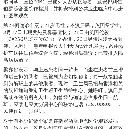
港同学（座位70B）已被列为密切接触者，及安排到仁
伯爵综合医院作检测，并将安排到公共卫生临床中心进
行医学观察。
第24例确诊个案，21岁男性，本澳居民，英国留学生。
3月17日出现发热及鼻塞症状； 21日由英国伦敦
（CX256航班座位63K）至香港，23日经港珠澳大桥返
澳。入境时，患者申报过去14天内曾出现发热，故由救
护车送往仁伯爵综合医院，经检测后确诊；已安排入隔
离病房治疗。
梁亦好表示，与上述患者同一航班，而坐在患者前三排
和后三排的乘客，已被列为密切接触者；而一般接触者
则为航班上的其他乘客。现时，卫生局已把与香港相关
的航班通知香港卫生署卫生防护中心。她呼吁，澳门居
民或在澳的所有人士，如曾经与确诊患者乘坐同一航
班，应致电应变协调中心的联络电话（28700800），
以便作进一步跟进。
对于有不少确诊个案是在指定酒店地点医学观察发病
的，她表示，这是达到集中管理和发现的目的，可有效