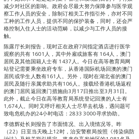
减少对社区的影响。政府会尽最大努力保障参与医学观
察工作人员的安全，除制订相关工作指引外，亦对不同
工种的工作人员，提供不同的保护装备，同时，还会严
格控制入住人士的活动范畴，以减少与工作人员的接
触。
陈露厅长则报告，现时正在政府7间指定酒店进行医学
观察的共有 1601人，其中外雇或旅客有 164人，澳门
居民及其他国籍人士有 1437人。今日在高等教育局网
站登记需要乘坐政府专车，从香港国际机场回澳的澳门
居民或学生人数有161人。另外，现时在湖北省的澳门
居民及随行亲属求助共有106人。接载经香港机场返程
的澳门居民返回澳门措施由3月17日推出至3月31日。
此外，截止今日在高等教育局系统登记回澳的人士有
1,674人。同时又呼吁相关人士尽早去机场，遇问题可
致电危机办的24小时电话：2833 3000寻求协助。
李德辉处长则报告了市面情况、出入境情况等。昨
（22）日至当天晚上12时，治安警察局按照《传染病防
治法》及相关指引规定，将来自高发地区的1,081名及