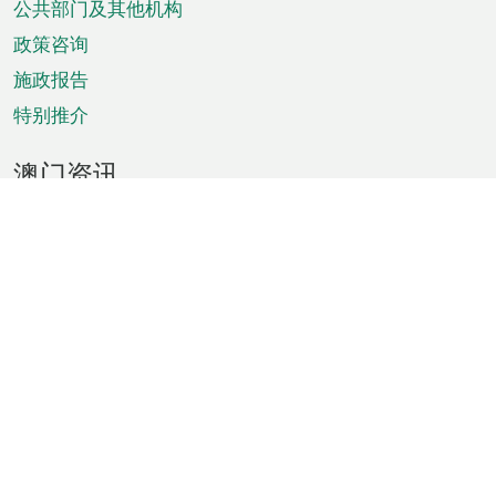
单
公共部门及其他机构
政策咨询
施政报告
特别推介
澳门资讯
天气
交通
公众假期
文娱康体
城市资讯
澳门便览
统计数字
公布告示