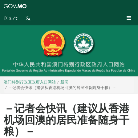
澳
门
特
35°C
别
行
政
区
政
府
入
口
网
站
澳门特别行政区政府入口网站
新闻
－记者会快讯（建议从香港机场回澳的居民准备随身干粮）－
－记者会快讯（建议从香港
机场回澳的居民准备随身干
粮）－