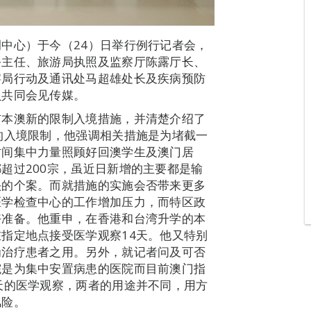
中心）于今（24）日举行例行记者会，
务主任、旅游局执照及监察厅陈露厅长、
察局行动及通讯处马超雄处长及疾病预防
员共同会见传媒。
布本澳新的限制入境措施，并清楚介绍了
的入境限制，他强调相关措施是为堵截一
时间集中力量照顾好回澳学生及澳门居
超过200宗，虽近日新增的主要都是输
头的个案。而就措施的实施会否带来更多
医学检查中心的工作增加压力，而特区政
好准备。他重申，在香港和台湾升学的本
指定地点接受医学观察14天。他又特别
为治疗患者之用。另外，就记者问及可否
院是为集中安置病患的医院而目前澳门指
天的医学观察，两者的用途并不同，用方
风险。