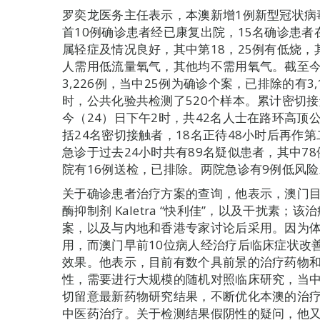
罗奕龙医务主任表示，本澳新增1例新型冠状病
首10例确诊患者经已康复出院，15名确诊患者
属轻症及情况良好，其中第18，25例有低烧
人需用低流量氧气，其他均不需用氧气。截至今
3,226例，当中25例为确诊个案，已排除的有3
时，公共化验共检测了520个样本。累计密切接
今（24）日下午2时，共42名人士在路环高
括24名密切接触者，18名正待48小时后再作
急诊于过去24小时共有89名疑似患者，其中7
院有16例送检，已排除。两院急诊有9例低风
关于确诊患者治疗方案的查询，他表示，澳门
酶抑制剂 Kaletra “快利佳”，以及干扰素
案，以及与内地和香港专家讨论后采用。因为
用，而澳门早前10位病人经治疗后临床症状改
效果。他表示，目前有数个具前景的治疗药物
性，需要进行大规模的随机对照临床研究，当
切留意最新药物研究结果，不断优化本澳的治
中医药治疗。关于检测结果假阴性的疑问，他