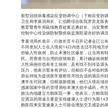
新型冠状病毒感染应变协调中心（下称应变协调
卫生局李展润局长、仁伯爵综合医院罗奕龙医
教育暨青年局延续教育处黄志勇处长、治安警
控制中心传染病防制暨疾病监测部梁亦好协调
李展润局长表示，行政长官今召开记者会已公
不同类别人士在入境前14日内曾去过不同地方
些输入性病例，防止本澳社区爆发，让当局有
民。而香港与台湾的疫情相若，累计确诊病例都
入性病例但也有本土病例，及有找不到传染源
压力，他表示暂未有评估，但相信不会对临时
府会持续为提供医学观察而寻找合适的酒店作
澳学生可回澳，但根据新措施，他们入境后须在
感谢国家中医药管理局给本澳大批中成药，作
效法内地建立方舱医院一事，他表示，方舱医
定酒店的用途主要是安排健康人士进行为期14
舱医院来安置健康人士可能会增加交叉感染的