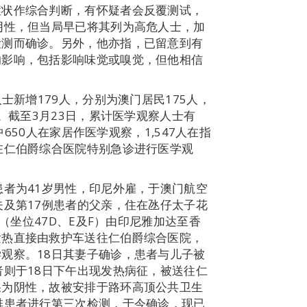
症状作综合判断，有怀疑者会反覆测试，
阴性，但当局早已将其列为高危人士，加
检测而确诊。另外，他亦指，已留意到有
的影响，包括影响味觉或嗅觉，但他相信
士新增179人，分别为澳门居民175人，
生。截至3月23日，累计医学观察人士有
中650人在家居作医学观察，1,547人在指
在仁伯爵综合医院特别急诊进行医学观
患者为41岁男性，印尼外雇，于澳门航空
夫及第17例患者的父亲，住在氹仔太子花
8（坐位47D、E及F）由印尼雅加达至香
发热直接由救护车送往仁伯爵综合医院，
观察。18日其妻子确诊，患者与儿子被
者则于18日下午出现发热病征，被送往仁
果为阴性，故被安排于路环高顶公共卫生
排患者进行第三次检测，于今确诊，现已