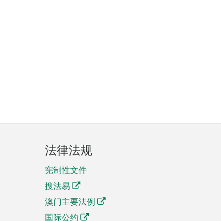
法律法规
宪制性文件
搜法易
澳门主要法例
国际公约