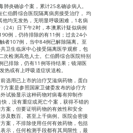
毒肺炎确诊个案，累计25名确诊病人。
在仁伯爵综合医院隔离病房接受治疗， 均
，其他均无发热，无明显呼吸困难，1名病
（24）日下午2时，本澳累计疑似病例
,190例，仍待排除的有11例；过去24小
触者107例，当中84例已解除隔离。至
顶公共卫生临床中心接受隔离医学观察，包
第二次检测高危人士。仁伯爵综合医院特别
8例已排除，仍有11例等待结果；镜湖医
险发热或有上呼吸道症状送检。
目前选用已上市的治疗艾滋病药物，蛋白
；该治疗方案是参照国家卫健委发布的诊疗方
体外试验显示这种药物对病毒有抑制作
善快，没有重症或死亡个案，获得不错的
和方案，但要证明药物的有效性和安全
中涉及数百、甚至上千病例。医院会密接
疗方案，不排除使用任何有效药物，包括
又表示，任何检测手段都有其局限性，最