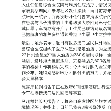
入住仁伯爵综合医院隔离病房住院治疗，情况
家居观察期间并未与社区发生接触；而目前亦
航班同一航班，并再次呼吁任何曾乘搭该航班
在患者与儿子搭乘的士由港珠澳大桥回到氹仔
戴口罩，车窗亦有开启；卫生局已联络到该名
已把航班的相关资料通知香港卫生署卫生防护
最后，她亦表示，近日有很多澳门居民从外地
爵综合医院组织了医疗队伍到指定酒店，为返
22日到金皇冠中国大酒店为280名居民取样，
酒店、鹭环海天度假酒店、京都酒店为600名居
本的检验工作将稍后完成；今天医疗队为金宝来
作公布。她特别感谢医疗团队付出的努力，并
验大量样本。
陈露厅长则报告了正在政府8间指定酒店进行医
专车往港接澳门居民回澳等事宜。
马超雄处长则报告了，将来自高发地区的旅客
境情况等；并指出，日前已将有3宗涉嫌违反《