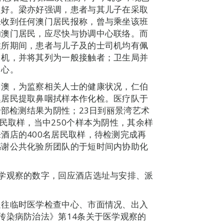
良好。梁亦好强调，患者与其儿子在采取
未收到任何澳门居民报称，曾与乘坐该班
的澳门居民，应尽快与协调中心联络。而
住所期间，患者与儿子及的士司机均有佩
司机，并将其列为一般接触者；卫生局并
中心。
回澳，为监察相关人士的健康状况，仁伯
澳居民提取鼻咽拭样本作化检。医疗队于
全部检测结果为阴性；23日到丽景湾艺术
民取样，当中250个样本为阴性，其余样
酒店的400名居民取样，待检测完成再
感谢公共化验所团队的于短时间内协助化
学观察的数字，回应酒店选址与安排、派
送往临时医学检查中心、市面情况、出入
传染病防治法》第14条关于医学观察的