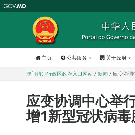
澳
门
特
别
行
政
区
政
府
入
口
网
站
主页
公共服务
关于政府
澳门特别行政区政府入口网站
新闻
应变协调
应变协调中心举行
增1新型冠状病毒