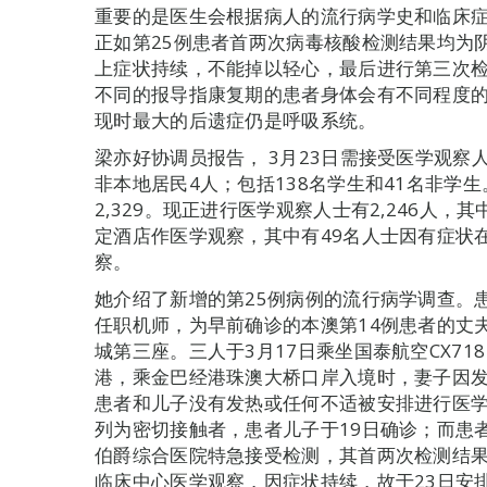
重要的是医生会根据病人的流行病学史和临床
正如第25例患者首两次病毒核酸检测结果均为
上症状持续，不能掉以轻心，最后进行第三次
不同的报导指康复期的患者身体会有不同程度
现时最大的后遗症仍是呼吸系统。
梁亦好协调员报告， 3月23日需接受医学观察人
非本地居民4人；包括138名学生和41名非学
2,329。现正进行医学观察人士有2,246人，其
定酒店作医学观察，其中有49名人士因有症状
察。
她介绍了新增的第25例病例的流行病学调查。
任职机师，为早前确诊的本澳第14例患者的丈
城第三座。三人于3月17日乘坐国泰航空CX71
港，乘金巴经港珠澳大桥口岸入境时，妻子因
患者和儿子没有发热或任何不适被安排进行医学
列为密切接触者，患者儿子于19日确诊；而患
伯爵综合医院特急接受检测，其首两次检测结
临床中心医学观察，因症状持续，故于23日安