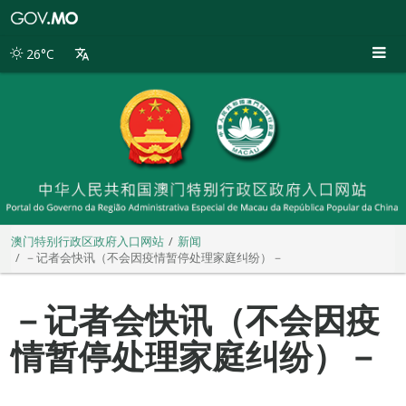
澳
门
特
26°C
别
行
政
区
政
府
入
口
网
站
澳门特别行政区政府入口网站
新闻
－记者会快讯（不会因疫情暂停处理家庭纠纷）－
－记者会快讯（不会因疫
情暂停处理家庭纠纷）－