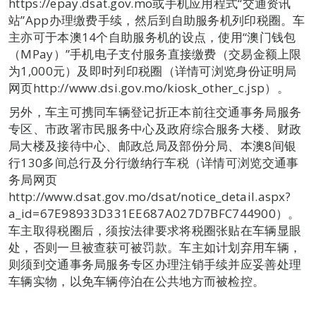
https://epay.dsat.gov.mo或手机应用程式“交通资讯
站”App办理缴费手续，然后到自助服务机列印税圈。车
主亦可于本澳14个自助服务机的设点，使用“澳门钱包
（MPay）”手机电子支付服务直接缴费（交易金额上限
为1,000元）及即时列印税圈（详情可浏览身份证明局
网页http://www.dsi.gov.mo/kiosk_other_c.jsp）。
另外，车主可携同车辆登记折正本前往交通事务局服务
专区、市政署市民服务中心及政府综合服务大楼、财政
局大楼及接待中心、邮政总局及部份分局、本澳8间银
行130多间总行及分行缴纳行车税（详情可浏览交通事
务局网页
http://www.dsat.gov.mo/dsat/notice_detail.aspx?
a_id=67E98933D331EE687A027D7BFC744900）。
车主取得税圈后，须按法律要求将税圈张贴在车辆显眼
处，否则一旦被查获可被罚款。车主如计划弃用车辆，
则须到交通事务局服务专区办理注销手续并应妥善处理
车辆实物，以免车辆停泊在公共地方而被检控。