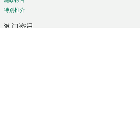
特别推介
澳门资讯
天气
交通
公众假期
文娱康体
城市资讯
澳门便览
统计数字
公布告示
新闻
短片