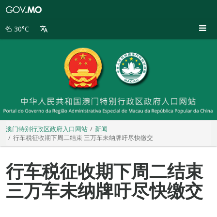
澳
门
特
30°C
别
行
政
区
政
府
入
口
网
站
澳门特别行政区政府入口网站
新闻
行车税征收期下周二结束 三万车未纳牌吁尽快缴交
行车税征收期下周二结束
三万车未纳牌吁尽快缴交