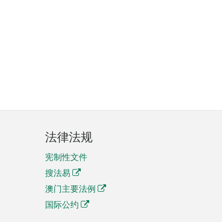
法律法规
宪制性文件
搜法易
澳门主要法例
国际公约