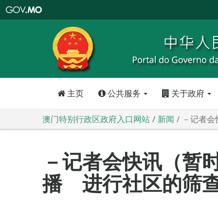
澳
门
特
别
行
政
区
政
府
入
口
网
站
主页
公共服务
关于政府
澳门特别行政区政府入口网站
新闻
－记者会
－记者会快讯（暂
播 进行社区的筛