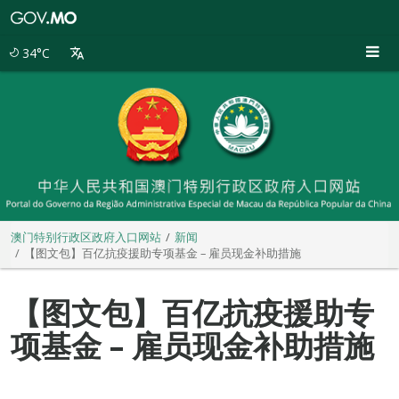
澳
门
特
34°C
别
行
政
区
政
府
入
口
网
站
澳门特别行政区政府入口网站
新闻
【图文包】百亿抗疫援助专项基金 – 雇员现金补助措施
【图文包】百亿抗疫援助专
项基金 – 雇员现金补助措施