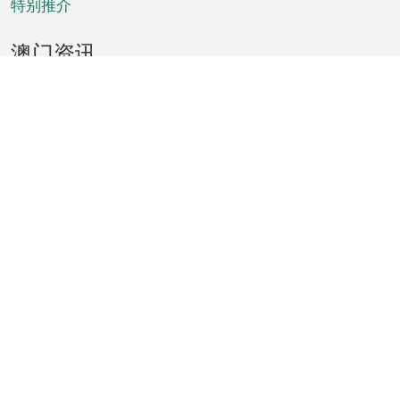
特别推介
澳门资讯
天气
交通
公众假期
文娱康体
城市资讯
澳门便览
统计数字
公布告示
新闻
短片