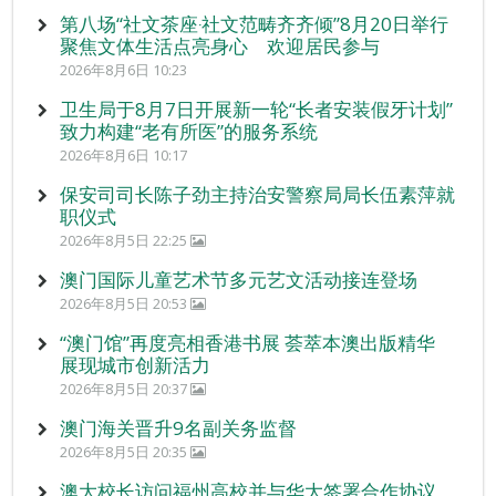
第八场“社文茶座‧社文范畴齐齐倾”8月20日举行
聚焦文体生活点亮身心 欢迎居民参与
2026年8月6日 10:23
卫生局于8月7日开展新一轮“长者安装假牙计划”
致力构建“老有所医”的服务系统
2026年8月6日 10:17
保安司司长陈子劲主持治安警察局局长伍素萍就
职仪式
2026年8月5日 22:25
澳门国际儿童艺术节多元艺文活动接连登场
2026年8月5日 20:53
“澳门馆”再度亮相香港书展 荟萃本澳出版精华
展现城市创新活力
2026年8月5日 20:37
澳门海关晋升9名副关务监督
2026年8月5日 20:35
澳大校长访问福州高校并与华大签署合作协议