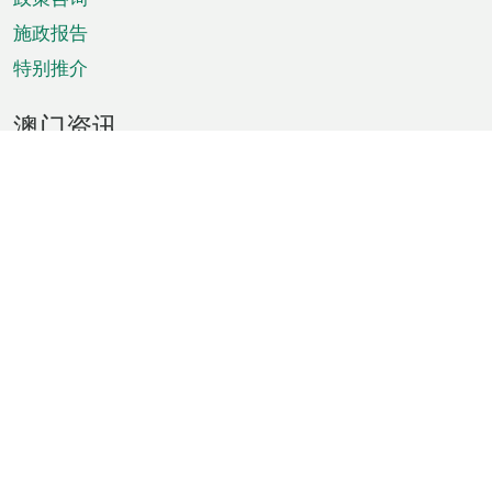
施政报告
特别推介
澳门资讯
天气
交通
公众假期
文娱康体
城市资讯
澳门便览
统计数字
公布告示
新闻