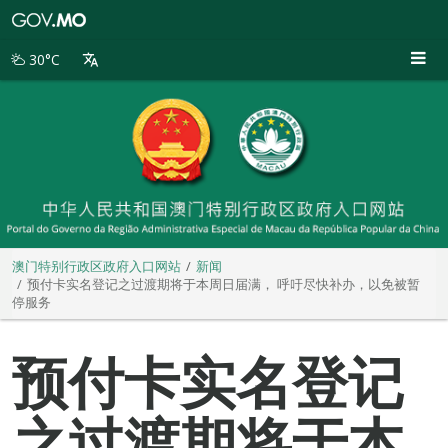
澳
门
特
30°C
别
行
政
区
政
府
入
口
网
站
澳门特别行政区政府入口网站
新闻
预付卡实名登记之过渡期将于本周日届满， 呼吁尽快补办，以免被暂
停服务
预付卡实名登记
之过渡期将于本