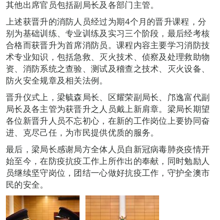
其他出席官员包括副局长及各部门主管。
上述获晋升的消防人员经过为期4个月的晋升课程，分
别为基础训练、专业训练及实习三个阶段，最后经考核
合格而获晋升为首席消防员。课程内容主要学习消防技
术专业知识，包括急救、灭火技术、侦察及处理救助物
资、消防系统之查验、测试及稽查之技术、灭火设备、
防火安全规章及相关法例。
晋升仪式上，梁毓森局长、区耀荣副局长、邝逸富代副
局长及各主管为获晋升之人员戴上新肩章。梁局长期望
各位新晋升人员不忘初心，在新的工作岗位上要协同奋
进、克尽己任，为市民提供优质的服务。
最后，梁局长感谢局方全体人员自新冠病毒肺炎疫情开
始至今，在防疫抗疫工作上所作出的奉献，同时勉励人
员继续坚守岗位，团结一心做好抗疫工作，守护全澳市
民的安全。