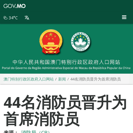
澳
门
特
34°C
别
行
政
区
政
府
入
口
网
站
澳门特别行政区政府入口网站
新闻
44名消防员晋升为首席消防员
44名消防员晋升为
首席消防员
来源：
消防局（CB）