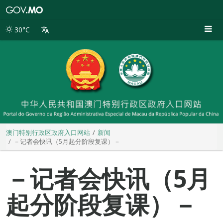
澳
门
特
30°C
别
行
政
区
政
府
入
口
网
站
澳门特别行政区政府入口网站
新闻
－记者会快讯（5月起分阶段复课）－
－记者会快讯（5月
起分阶段复课）－