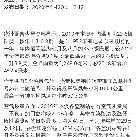
发布日期：
2020年4月20日 12:12
统计暨普查局资料显示，2019年本澳平均温度为23.6摄
氏度，按年上升0.8度，是自1952年有记录以来最暖的
一年；年内最高温为七月及八月的35.7摄氏度，较2018
年全年最高温微降0.1度；最低温为一月的8.4摄氏度，
上升3.8度。总降雨量为2,248.0毫米，较2018年增加
452.4毫米。
全年共有5个热带气旋，热带风暴韦帕吹袭期间曾悬挂8
号热带气旋信号，并录得最高阵风每小时100.1公里，
最高十分钟平均风速每小时67.3公里。
空气质量方面，2019年本澳各监测站录得空气质量属
「不良」的日数均较2018年多，其中九澳路边及氹仔一
般性监测站的日数最多，均为41日，分别按年增加29日
及12日。在微细悬浮粒子(PM
)方面，各监测站皆在1
2.5
月份录得全年最高值，氹仔高密度住宅区监测站全年有