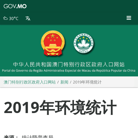
澳
门
特
30°C
别
行
政
区
政
府
入
口
网
站
澳门特别行政区政府入口网站
新闻
2019年环境统计
2019年环境统计
来源：
统计暨普查局