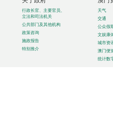
脚
菜
行政长官、主要官员、
天气
立法和司法机关
单
交通
公共部门及其他机构
公众假
政策咨询
文娱康
施政报告
城市资
特别推介
澳门便
统计数
来澳旅游
商务
计划行程
贸易投
观光
澳门经
娱乐休闲
中小企
购物
市场资