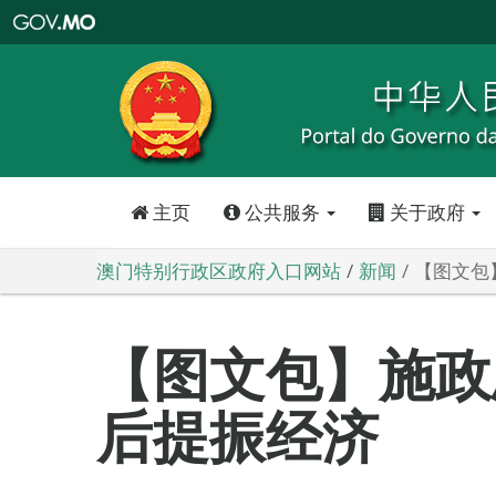
澳
门
特
别
行
政
区
政
府
入
口
网
站
主页
公共服务
关于政府
澳门特别行政区政府入口网站
新闻
【图文包
【图文包】施政
后提振经济