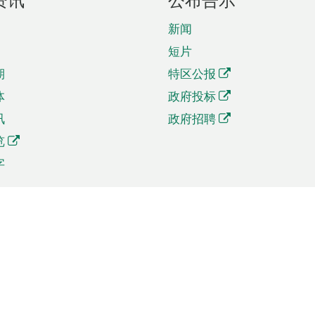
新闻
短片
期
特区公报
体
政府投标
讯
政府招聘
览
字
及贸易
相关连结
资
手机应用程序目录
贸会展
社交媒体目录
商机和服务
专题网站目录
讯
RSS订阅目录