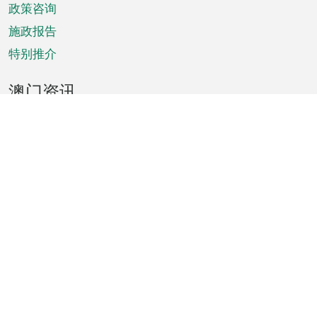
政策咨询
施政报告
特别推介
澳门资讯
天气
交通
公众假期
文娱康体
城市资讯
澳门便览
统计数字
公布告示