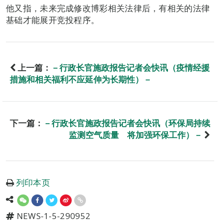
他又指，未来完成修改博彩相关法律后，有相关的法律
基础才能展开竞投程序。
上一篇：
－行政长官施政报告记者会快讯（疫情经援
措施和相关福利不应延伸为长期性）－
下一篇：
－行政长官施政报告记者会快讯（环保局持续
监测空气质量 将加强环保工作）－
列印本页
NEWS-1-5-290952