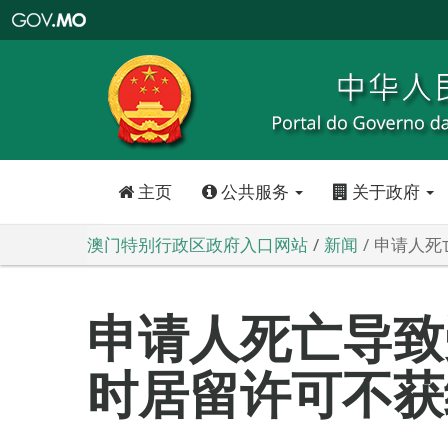
澳
门
特
别
行
政
区
政
府
入
口
网
站
主页
公共服务
关于政府
澳门特别行政区政府入口网站
新闻
申请人死
申请人死亡导致
时居留许可不获