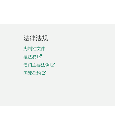
法律法规
宪制性文件
搜法易
澳门主要法例
国际公约