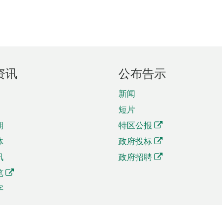
资讯
公布告示
新闻
短片
期
特区公报
体
政府投标
讯
政府招聘
览
字
及贸易
相关连结