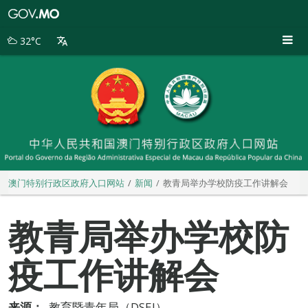
澳
门
特
32°C
别
行
政
区
政
府
入
口
网
站
澳门特别行政区政府入口网站
新闻
教青局举办学校防疫工作讲解会
教青局举办学校防
疫工作讲解会
来源：
教育暨青年局（DSEJ）