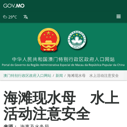
澳
门
特
29°C
别
行
政
区
政
府
入
口
网
站
澳门特别行政区政府入口网站
新闻
海滩现水母 水上活动注意安全
海滩现水母 水上
活动注意安全
来源：
海事及水务局