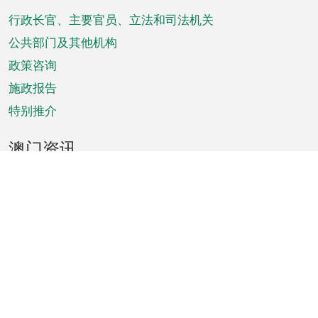
脚
菜
行政长官、主要官员、立法和司法机关
单
公共部门及其他机构
政策咨询
施政报告
特别推介
澳门资讯
天气
交通
公众假期
文娱康体
城市资讯
澳门便览
统计数字