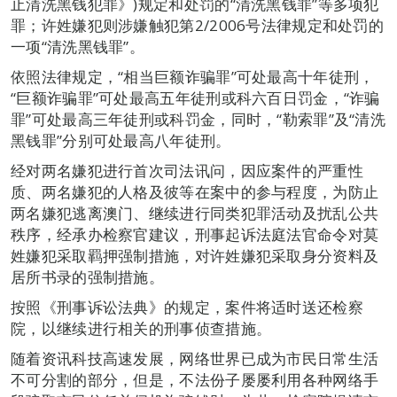
止清洗黑钱犯罪》)规定和处罚的“清洗黑钱罪”等多项犯
罪；许姓嫌犯则涉嫌触犯第2/2006号法律规定和处罚的
一项“清洗黑钱罪”。
依照法律规定，“相当巨额诈骗罪”可处最高十年徒刑，
“巨额诈骗罪”可处最高五年徒刑或科六百日罚金，“诈骗
罪”可处最高三年徒刑或科罚金，同时，“勒索罪”及“清洗
黑钱罪”分别可处最高八年徒刑。
经对两名嫌犯进行首次司法讯问，因应案件的严重性
质、两名嫌犯的人格及彼等在案中的参与程度，为防止
两名嫌犯逃离澳门、继续进行同类犯罪活动及扰乱公共
秩序，经承办检察官建议，刑事起诉法庭法官命令对莫
姓嫌犯采取羁押强制措施，对许姓嫌犯采取身分资料及
居所书录的强制措施。
按照《刑事诉讼法典》的规定，案件将适时送还检察
院，以继续进行相关的刑事侦查措施。
随着资讯科技高速发展，网络世界已成为市民日常生活
不可分割的部分，但是，不法份子屡屡利用各种网络手