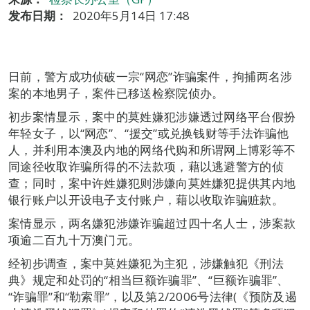
发布日期：
2020年5月14日 17:48
日前，警方成功侦破一宗“网恋”诈骗案件，拘捕两名涉
案的本地男子，案件已移送检察院侦办。
初步案情显示，案中的莫姓嫌犯涉嫌透过网络平台假扮
年轻女子，以“网恋”、“援交”或兑换钱财等手法诈骗他
人，并利用本澳及内地的网络代购和所谓网上博彩等不
同途径收取诈骗所得的不法款项，藉以逃避警方的侦
查；同时，案中许姓嫌犯则涉嫌向莫姓嫌犯提供其内地
银行账户以开设电子支付账户，藉以收取诈骗赃款。
案情显示，两名嫌犯涉嫌诈骗超过四十名人士，涉案款
项逾二百九十万澳门元。
经初步调查，案中莫姓嫌犯为主犯，涉嫌触犯《刑法
典》规定和处罚的“相当巨额诈骗罪”、“巨额诈骗罪”、
“诈骗罪”和“勒索罪”，以及第2/2006号法律(《预防及遏