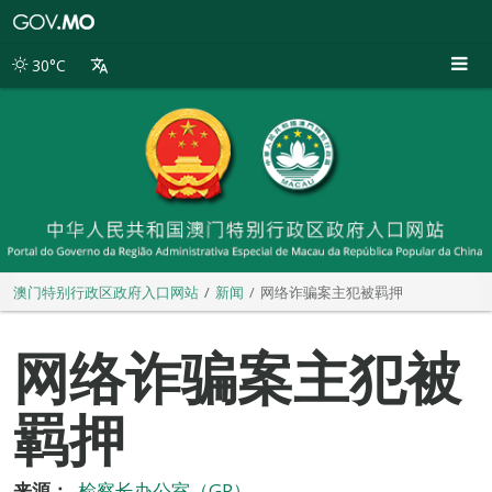
澳
门
特
30°C
别
行
政
区
政
府
入
口
网
站
澳门特别行政区政府入口网站
新闻
网络诈骗案主犯被羁押
网络诈骗案主犯被
羁押
来源：
检察长办公室（GP）